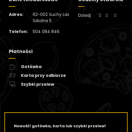
Adres:
62-002 Suchy Las
Dzisiaj:
Szkolna 5
Telefon:
504 084 846
Płatności
Gotówka
Karta przy odbiorze
Szybki przelew
Nowość! gotówka, karta lub szybki przelew!