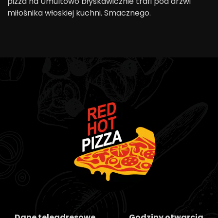
pizza na Umultowo błyskawicznie trafi pod drzwi
miłośnika włoskiej kuchni. Smacznego.
Dane teleadresowe
Godziny otwarcia